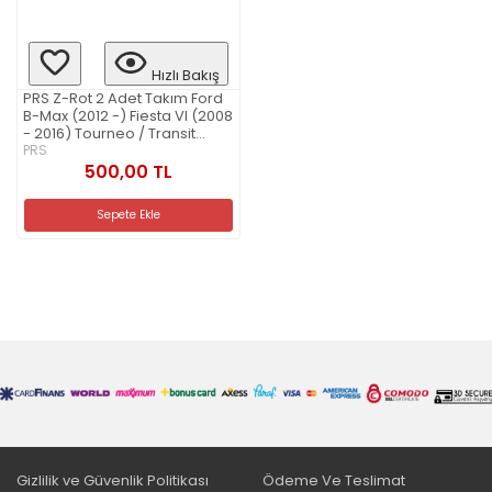
Hızlı Bakış
PRS Z-Rot 2 Adet Takım Ford
B-Max (2012 -) Fiesta VI (2008
- 2016) Tourneo / Transit
Courier (2014 -) Mazda 2
PRS
(2007 - 2015)
500,00 TL
Sepete Ekle
Gizlilik ve Güvenlik Politikası
Ödeme Ve Teslimat