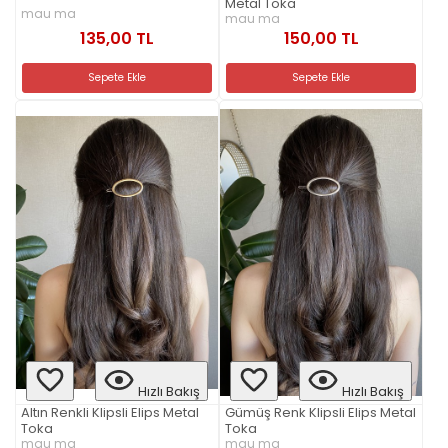
Metal Toka
mau ma
mau ma
135,00 TL
150,00 TL
Sepete Ekle
Sepete Ekle
Hızlı Bakış
Hızlı Bakış
Altın Renkli Klipsli Elips Metal
Gümüş Renk Klipsli Elips Metal
Toka
Toka
mau ma
mau ma