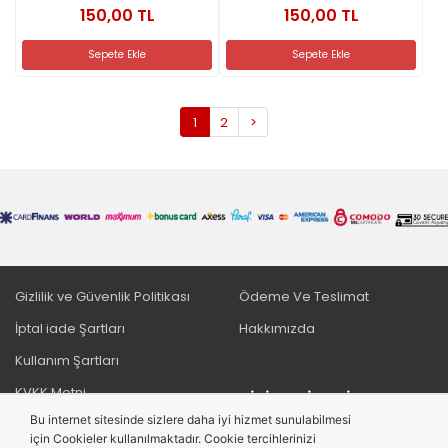
150,00 TL
150,00 TL
Sepete Ekle
Sepete Ekle
1
2
>
Gizlilik ve Güvenlik Politikası
Ödeme Ve Teslimat
İptal iade Şartları
Hakkımızda
Kullanım Şartları
KVKK Metni
BIZI TAKIP EDIN
Bu internet sitesinde sizlere daha iyi hizmet sunulabilmesi
Mesafeli Satış Sözleşmesi
için Cookieler kullanılmaktadır. Cookie tercihlerinizi