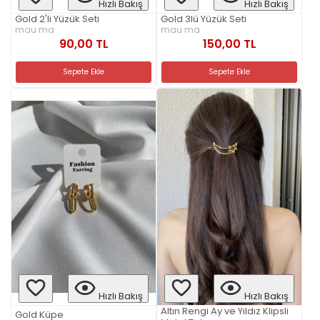
Hızlı Bakış
Hızlı Bakış
Gold 2'li Yüzük Seti
Gold 3lü Yüzük Seti
mau ma
mau ma
90,00 TL
150,00 TL
Sepete Ekle
Sepete Ekle
Hızlı Bakış
Hızlı Bakış
Altın Rengi Ay ve Yıldız Klipsli
Gold Küpe