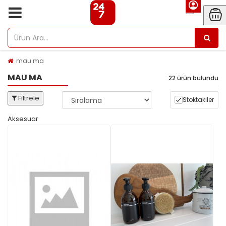
mau ma
MAU MA
22 ürün bulundu
Filtrele
Stoktakiler
Aksesuar