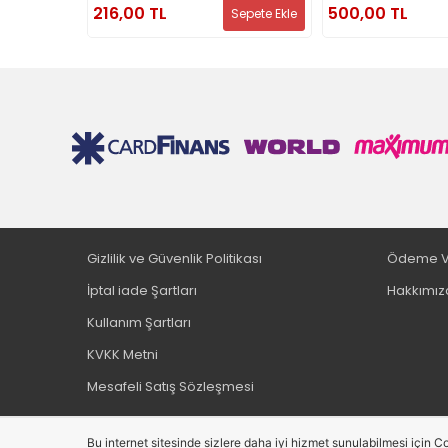
216,00 TL
500,00 TL
Sepete Ekle
Gizlilik ve Güvenlik Politikası
Ödeme V
İptal iade Şartları
Hakkımız
Kullanım Şartları
KVKK Metni
Mesafeli Satış Sözleşmesi
Bu internet sitesinde sizlere daha iyi hizmet sunulabilmesi için Co