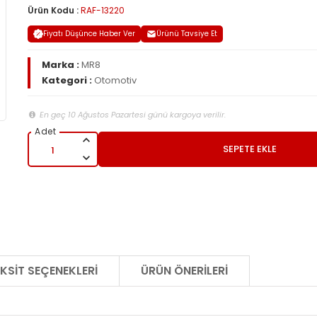
Ürün Kodu :
RAF-13220
Fiyatı Düşünce Haber Ver
Ürünü Tavsiye Et
Marka :
MR8
Kategori :
Otomotiv
En geç 10 Ağustos Pazartesi günü kargoya verilir.
SEPETE EKLE
KSIT SEÇENEKLERI
ÜRÜN ÖNERILERI