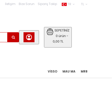
İletişim
Bize Sorun
Sipariş Takip
TR
TL
SEPETİNİZ
0 ürün -
0,00 TL
VISSO
MAU MA
MR8