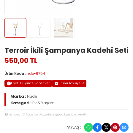
Terroir İkili Şampanya Kadehi Seti
550,00 TL
Ürün Kodu :
nde-9754
Fiyatı Düşünce Haber Ver
Ürünü Tavsiye Et
Marka :
Nude
Kategori :
Ev & Yaşam
En geç 10 Ağustos Pazartesi günü kargoya verilir.
PAYLAŞ :