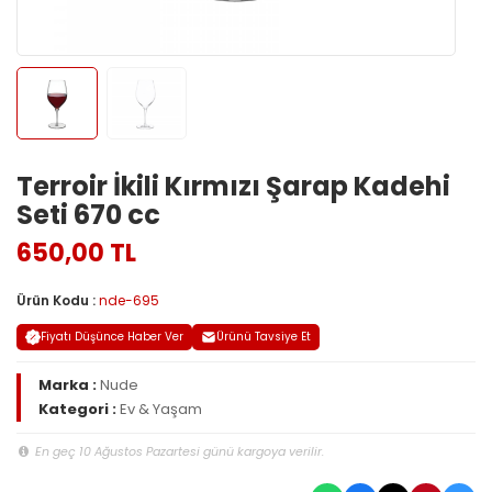
Terroir İkili Kırmızı Şarap Kadehi
Seti 670 cc
650,00 TL
Ürün Kodu :
nde-695
Fiyatı Düşünce Haber Ver
Ürünü Tavsiye Et
Marka :
Nude
Kategori :
Ev & Yaşam
En geç 10 Ağustos Pazartesi günü kargoya verilir.