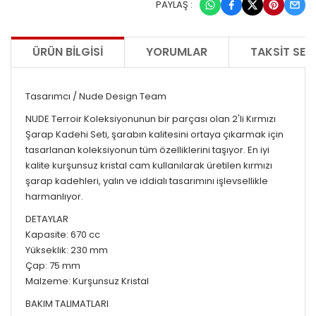
PAYLAŞ :
ÜRÜN BILGISI
YORUMLAR
TAKSIT SEÇ
Tasarımcı / Nude Design Team
NUDE Terroir Koleksiyonunun bir parçası olan 2'li Kırmızı
Şarap Kadehi Seti, şarabın kalitesini ortaya çıkarmak için
tasarlanan koleksiyonun tüm özelliklerini taşıyor. En iyi
kalite kurşunsuz kristal cam kullanılarak üretilen kırmızı
şarap kadehleri, yalın ve iddialı tasarımını işlevsellikle
harmanlıyor.
DETAYLAR
Kapasite: 670 cc
Yükseklik: 230 mm
Çap: 75 mm
Malzeme: Kurşunsuz Kristal
BAKIM TALIMATLARI