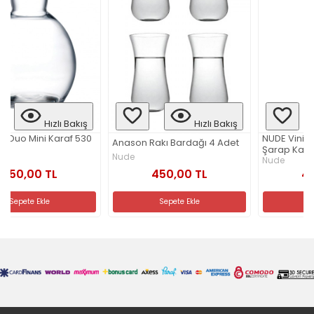
akış
Hızlı Bakış
Hızlı Bakı
f 530
NUDE Vinifera Ikili Kırmızı
Anason Rakı Bardağı 4 Adet
Şarap Kadehi Seti 440 Cc
Nude
Nude
450,00 TL
450,00 TL
Sepete Ekle
Sepete Ekle