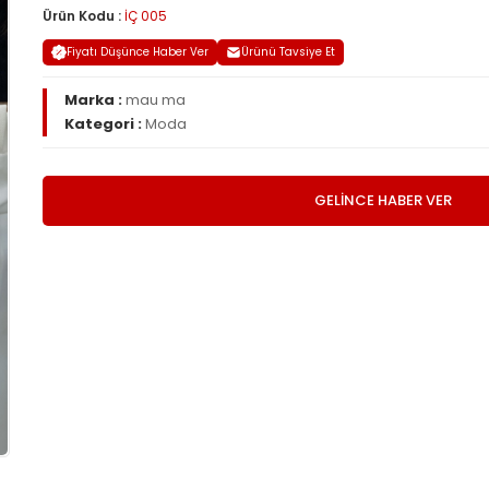
Ürün Kodu :
İÇ 005
Fiyatı Düşünce Haber Ver
Ürünü Tavsiye Et
Marka :
mau ma
Kategori :
Moda
GELİNCE HABER VER