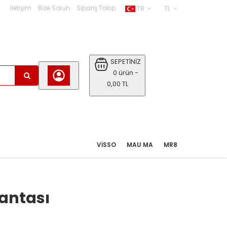
İletişim
Bize Sorun
Sipariş Takip
TR
TL
SEPETİNİZ
0 ürün -
0,00 TL
VISSO
MAU MA
MR8
Çantası