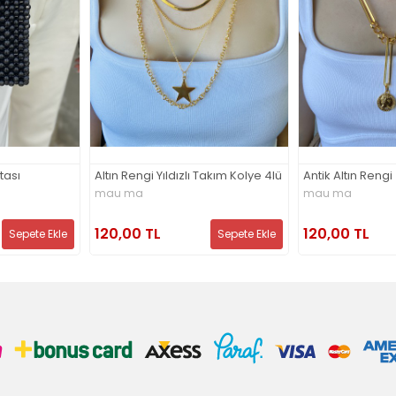
Yıldız ve Taş De
 Takım Kolye 4lü
Antik Altın Rengi Zincir Kolye
Kolye
mau ma
mau ma
120,00 TL
120,00 TL
Sepete Ekle
Sepete Ekle