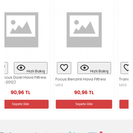
 Bakış
Hızlı Bakış
Hızlı Ba
ltresi
Focus Benzinli Hava Filtresi
Transit Hava Filtresi
MR8
MR8
90,96 TL
105,20 TL
Sepete Ekle
Sepete Ekle