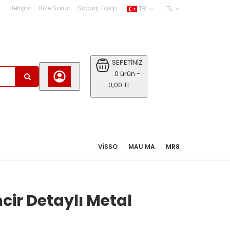
İletişim
Bize Sorun
Sipariş Takip
TR
TL
SEPETİNİZ
0 ürün -
0,00 TL
VISSO
MAU MA
MR8
ncir Detaylı Metal