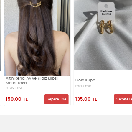
dız Klipsli
Gold Küpe
Gold 3lü Yüzük 
mau ma
mau ma
135,00 TL
150,00 TL
Sepete Ekle
Sepete Ekle